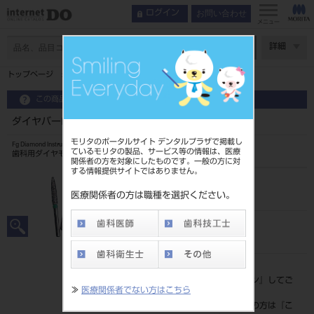
お問い合わせ
ログイン
メニュー
ページ数
詳細
トップページ
ダイヤバーFG ブリスター5入スタンダード EX24
この商品に関するお問い合わせ
ダイヤバーFG ブリスター5入スタンダード EX24
モリタのポータルサイト デンタルプラザで掲載し
Fg Diamond Instrument
ているモリタの製品、サービス等の情報は、医療
歯科用ダイヤモンドバー
関係者の方を対象にしたものです。一般の方に対
する情報提供サイトではありません。
品目コード
202490647EX24
医療関係者の方は職種を選択ください。
JAN/EANコード
4546951509859
標準価格
価格の確認は『
ログイン
』してご
≫
医療関係者でない方はこちら
覧ください。
ネット会員登録がまだの方は『
こ