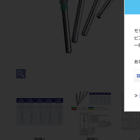
モ
ビ
一
あ
≫