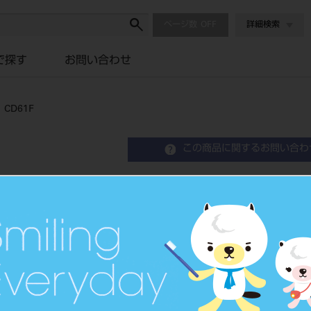
ページ数
詳細検索
で探す
お問い合わせ
D61F
この商品に関するお問い合わ
ダイヤバーFG ブリスター
Fg Diamond Instrument
歯科用ダイヤモンドバー
品目コード
202490
JAN/EANコード
4546951