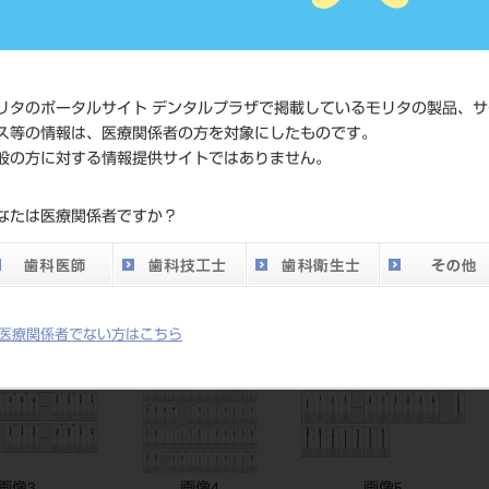
価格の確
標準価格
ネット会
い。
リタのポータルサイト デンタルプラザで掲載しているモリタの製品、サ
ス等の情報は、医療関係者の方を対象にしたものです。
メーカー
マニー（
般の方に対する情報提供サイトではありません。
DO vol.26 掲載ペー
なたは医療関係者ですか？
777
ジ
医療関係者でない方はこちら