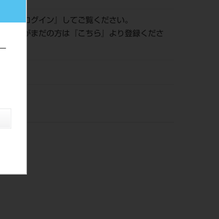
認は『
ログイン
』してご覧ください。
員登録がまだの方は『
こちら
』より登録くださ
ー
株）