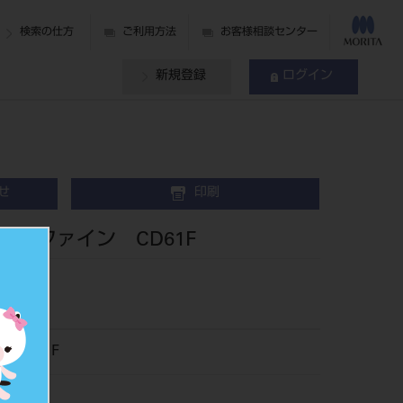
検索の仕方
ご利用方法
お客様相談センター
新規登録
ログイン
せ
印刷
5入ファイン CD61F
653CD61F
509606