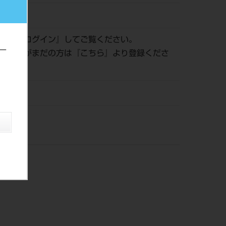
510763
認は『
ログイン
』してご覧ください。
ー
員登録がまだの方は『
こちら
』より登録くださ
株）