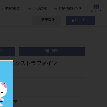
検索の仕方
ご利用方法
お客様相談センター
新規登録
ログイン
せ
印刷
ー5入エクストラファイン
55TR11EF