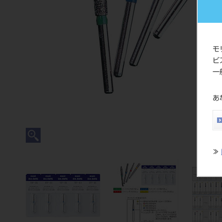
モ
ビ
一
あ
≫