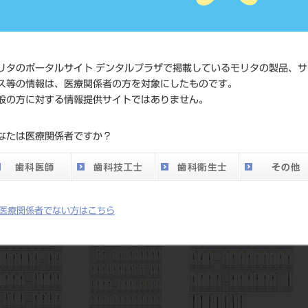
JAN/EANコード
4546951
価格の確
リタのポータルサイト デンタルプラザで掲載しているモリタの製品、サ
標準価格
ネット会
ス等の情報は、医療関係者の方を対象にしたものです。
い。
般の方に対する情報提供サイトではありません。
メーカー
マニー（
なたは医療関係者ですか？
DO vol.26 掲載ペー
776
ジ
医療関係者でない方はこちら