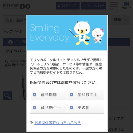
お問い合わせ
ログイン
メニュー
ページ数
詳細
トップページ
ダイヤバーFG ブリスター5入小児用 CD53F
この商品に関するお問い合わせ
ダイヤバーFG ブリスター5入小児用 CD53F
モリタのポータルサイト デンタルプラザで掲載し
Fg Diamond Instrument
ているモリタの製品、サービス等の情報は、医療
歯科用ダイヤモンドバー
関係者の方を対象にしたものです。一般の方に対
する情報提供サイトではありません。
品目コード
202490658CD53F
医療関係者の方は職種を選択ください。
JAN/EANコード
4546951509521
標準価格
価格の確認は『
ログイン
』してご
≫
医療関係者でない方はこちら
覧ください。
ネット会員登録がまだの方は『
こ