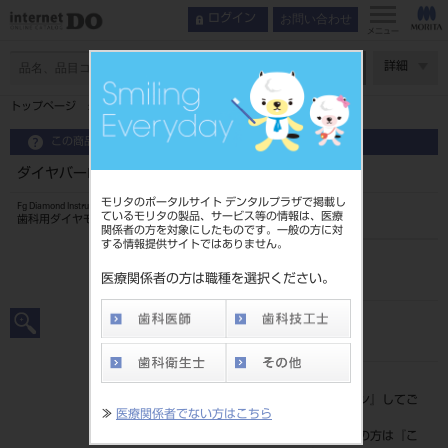
お問い合わせ
ログイン
メニュー
ページ数
詳細
トップページ
ダイヤバーFG ブリスター5入セレック用 CE13EF
この商品に関するお問い合わせ
ダイヤバーFG ブリスター5入セレック用 CE13EF
モリタのポータルサイト デンタルプラザで掲載し
Fg Diamond Instrument
ているモリタの製品、サービス等の情報は、医療
歯科用ダイヤモンドバー
関係者の方を対象にしたものです。一般の方に対
する情報提供サイトではありません。
品目コード
202490662CE13EF
医療関係者の方は職種を選択ください。
JAN/EANコード
4546951522599
標準価格
価格の確認は『
ログイン
』してご
≫
医療関係者でない方はこちら
覧ください。
ネット会員登録がまだの方は『
こ