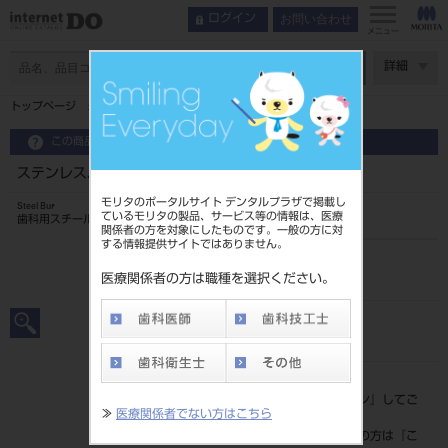
お問い合わせ
ログイン
メニュー
ページ数
詳細
トップページ
ステンレスバーハード28mm 6本入 ＃7
この商品に関するお問い合わせ
ステンレスバーハード28mm 6本入 ＃7
モリタのポータルサイト デンタルプラザで掲載し
Steel Bur
ているモリタの製品、サービス等の情報は、医療
歯科用スチールバー
関係者の方を対象にしたものです。一般の方に対
する情報提供サイトではありません。
品目コード
2024906897
医療関係者の方は職種を選択ください。
JAN/EANコード
4546951524234
標準価格
価格の確認は『
ログイン
』してご
≫
医療関係者でない方はこちら
覧ください。
ネット会員登録がまだの方は『
こ