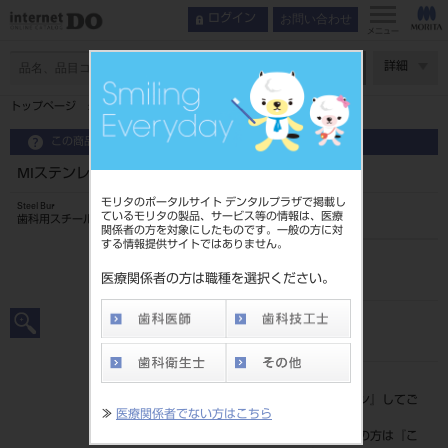
お問い合わせ
ログイン
メニュー
ページ数
詳細
トップページ
MIステンレスバー（CA）6入28mm ＃1
この商品に関するお問い合わせ
MIステンレスバー（CA）6入28mm ＃1
モリタのポータルサイト デンタルプラザで掲載し
Steel Bur
ているモリタの製品、サービス等の情報は、医療
歯科用スチールバー
関係者の方を対象にしたものです。一般の方に対
する情報提供サイトではありません。
品目コード
2024906971
医療関係者の方は職種を選択ください。
JAN/EANコード
4546951518974
標準価格
価格の確認は『
ログイン
』してご
≫
医療関係者でない方はこちら
覧ください。
ネット会員登録がまだの方は『
こ