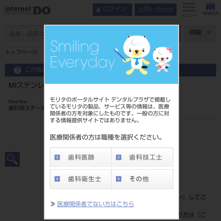
お問い合わせ
ログイン
メニュー
ページ数
詳細
トップページ
MIステンレスバー（CA）6入28mm ＃4
この商品に関するお問い合わせ
MIステンレスバー（CA）6入28mm ＃4
モリタのポータルサイト デンタルプラザで掲載し
Steel Bur
ているモリタの製品、サービス等の情報は、医療
歯科用スチールバー
関係者の方を対象にしたものです。一般の方に対
する情報提供サイトではありません。
品目コード
2024906974
医療関係者の方は職種を選択ください。
JAN/EANコード
4546951519001
標準価格
価格の確認は『
ログイン
』してご
≫
医療関係者でない方はこちら
覧ください。
ネット会員登録がまだの方は『
こ