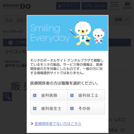
お問い合わせ
ログイン
メニュー
ページ数
詳細
トップページ
シリコンポイント HP 72入 Mタイプ 53G
この商品に関するお問い合わせ
シリコンポイント HP 72入 Mタイプ 53G
モリタのポータルサイト デンタルプラザで掲載し
Silicon Point
ているモリタの製品、サービス等の情報は、医療
歯科用ゴム製研磨材
関係者の方を対象にしたものです。一般の方に対
する情報提供サイトではありません。
品目コード
20249070253G
医療関係者の方は職種を選択ください。
JAN/EANコード
4546951508609
標準価格
価格の確認は『
ログイン
』してご
≫
医療関係者でない方はこちら
覧ください。
ネット会員登録がまだの方は『
こ