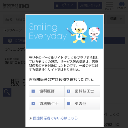
お問い合わせ
ログイン
メニュー
ページ数
詳細
トップページ
シリコンポイント ハード HP H2－28
この商品に関するお問い合わせ
シリコンポイント ハード HP H2－28
モリタのポータルサイト デンタルプラザで掲載し
Silicon Point
ているモリタの製品、サービス等の情報は、医療
歯科用ゴム製研磨材
関係者の方を対象にしたものです。一般の方に対
する情報提供サイトではありません。
品目コード
202490703H2-28
医療関係者の方は職種を選択ください。
JAN/EANコード
4546951508838
標準価格
価格の確認は『
ログイン
』してご
≫
医療関係者でない方はこちら
覧ください。
ネット会員登録がまだの方は『
こ