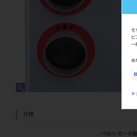
モ
ビ
一
あ
≫
仕様
- ベルト:モータ