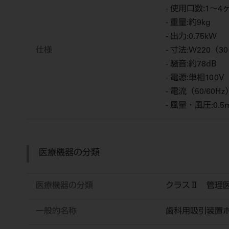
- 使用口数:1～4
- 重量:約9kg
- 出力:0.75kW
仕様
- 寸法:W220（
- 騒音:約78dB
- 電源:単相100V
- 電流（50/60Hz
- 風量・風圧:0.5
医療機器の分類
医療機器の分類
クラスⅡ 管理
一般的名称
歯科用吸引装置