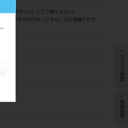
認は『
ログイン
』してご覧ください。
員登録がまだの方は『
こちら
』より登録くださ
ー
04
カタログ履歴
京技研
検索履歴