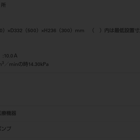
ヶ所
300）×D332（500）×H236（300）mm （ ）内は最低設置
）:10.0Ａ
3
m
／minの時14.30kPa
医療機器
ポンプ