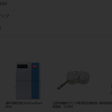
000
アップ
研
）
歯科用吸引器 TCS-Dual Plus-F
口腔内細菌カウンタ専用定圧検体採
歯科用吸引器
50Hz
取器具 N-DP02