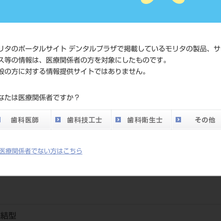
価格の確
標準価格
ネット会
い。
リタのポータルサイト デンタルプラザで掲載しているモリタの製品、サ
ス等の情報は、医療関係者の方を対象にしたものです。
発売日
2004/11/
般の方に対する情報提供サイトではありません。
メーカー
（株）東
なたは医療関係者ですか？
DO vol.26 掲載ペー
71
ジ
医療関係者でない方はこちら
直結型