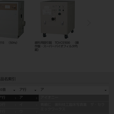
-21S （50Hz）
歯科用吸引器 TCV-CS1000 （操
歯科用吸引器 TCS-MAX 
作盤・スーパーバイオフィルタ内
蔵）
品名索引
50音
ア行
ア
ア行
ア
アイオニー
カ行
イ
青嶋仁 歯科技工臨床写真集 ザ・セラ
ミックワークス
サ行
ウ