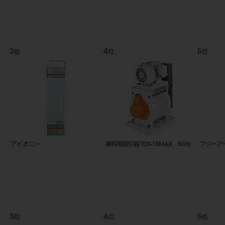
3
4
5
位
位
位
アイオニー
歯科用吸引器 TCS-1.5MAX 50Hz
フリーアー
3
4
5
位
位
位