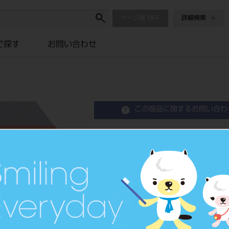
ページ数
詳細検索
で探す
お問い合わせ
この商品に関するお問い合わ
TCS-バックアップ
Treatment Vacuum Motor
歯科用吸引装置ポンプ
品目コード
1016801
JAN/EANコード
4560200