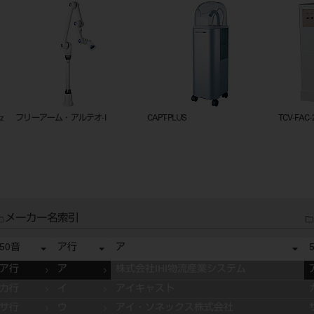
z
フリーアーム・アルテオ-I
CAPT-PLUS
TCV-FAC
メーカー名索引
50音
ア行
ア
ア行
ア
株式会社IHI物流産業システム
カ行
イ
アイキャスト
サ行
ウ
アイ・ソネックス株式会社