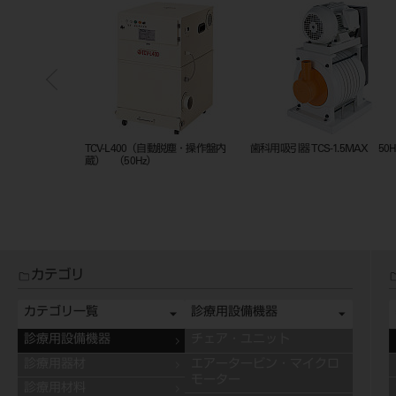
SW付
TCV-L400（自動脱塵・操作盤内
歯科用吸引器 TCS-1.5MAX 50H
蔵） （50Hz）
カテゴリ
カテゴリ一覧
診療用設備機器
診療用設備機器
チェア・ユニット
診療用器材
エアータービン・マイクロ
モーター
診療用材料