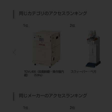
同じカテゴリのアクセスランキング
1
2
位
位
水
TCV-L400（自動脱塵・操作盤内
スウィーパー・ベガ
蔵） （50Hz）
同じメーカーのアクセスランキング
1
2
位
位