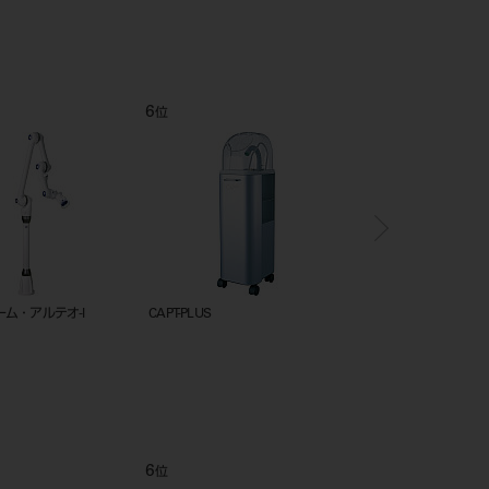
6
7
位
位
ム・アルテオ-I
CAPT-PLUS
TCV-FAC-21S （50Hz
6
7
位
位