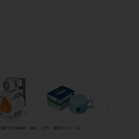
 TCS-1.5MAX 50Hz
ピカ 洗浄カップ １入
ホリコダイヤモンドポ
特大型 ７入