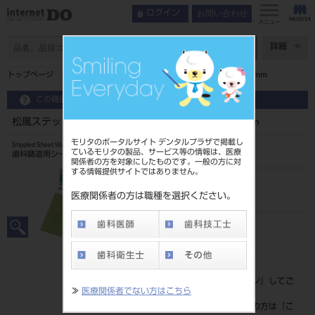
お問い合わせ
ログイン
メニュー
ページ数
詳細
トップページ
松風ステップルシートワックス コース（荒） 0.40mm
この商品に関するお問い合わせ
松風ステップルシートワックス コース（荒） 0.40mm
モリタのポータルサイト デンタルプラザで掲載し
Stippled Sheet Wax
ているモリタの製品、サービス等の情報は、医療
歯科鋳造用シートワックス
関係者の方を対象にしたものです。一般の方に対
する情報提供サイトではありません。
品目コード
2043104610.40
医療関係者の方は職種を選択ください。
JAN/EANコード
4548162038784
標準価格
価格の確認は『
ログイン
』してご
≫
医療関係者でない方はこちら
覧ください。
ネット会員登録がまだの方は『
こ