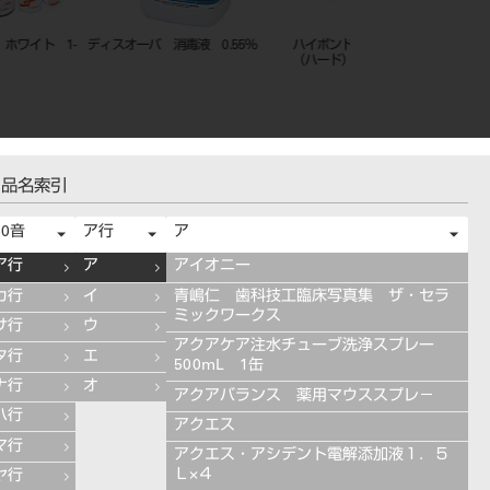
ド レジグラス 1-1セット
プロビナイス （粉末）50g（粉計
ハイボンドテンポラリ
量付）
ソフト 1－1 ホワイト
品名索引
50音
ア行
ア
ア行
ア
アイオニー
カ行
イ
青嶋仁 歯科技工臨床写真集 ザ・セラ
ミックワークス
サ行
ウ
アクアケア注水チューブ洗浄スプレー
タ行
エ
500mL 1缶
ナ行
オ
アクアバランス 薬用マウススプレ－
ハ行
アクエス
マ行
アクエス・アシデント電解添加液１．５
Ｌ×４
ヤ行