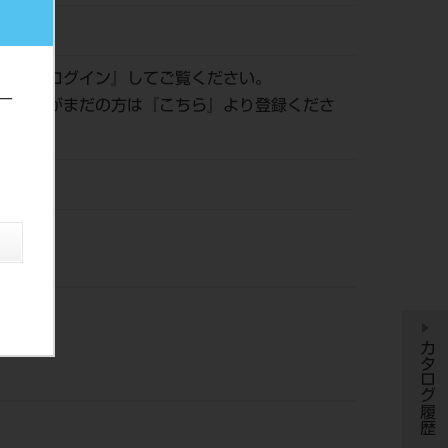
038852
認は『
ログイン
』してご覧ください。
ー
員登録がまだの方は『
こちら
』より登録くださ
風
カタログ履歴