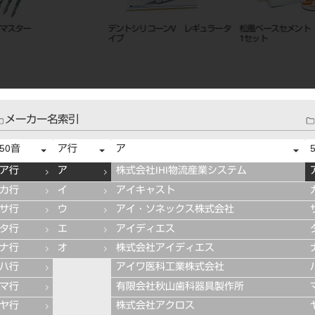
ハイゾール
ホワイトポイント ＦＧ １２入
ハイ-ボン
メーカー名索引
50音
ア行
ア
ア行
ア
株式会社IHI物流産業システム
カ行
イ
アイキャスト
サ行
ウ
アイ・ソネックス株式会社
タ行
エ
アイディエス
ナ行
オ
株式会社アイディエス
ハ行
アイワ医科工業株式会社
マ行
有限会社秋山歯科器具製作所
ヤ行
株式会社アクロス