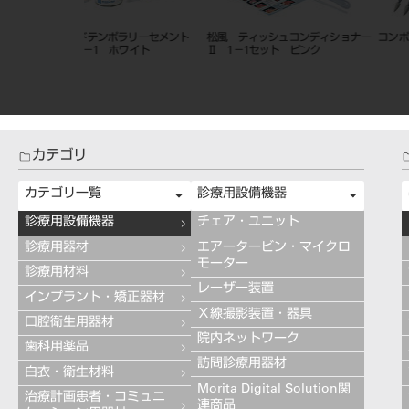
液 0.55％
ハイボンドテンポラリーセメント
シートワックス ３２枚入
（ハード） １－１
カテゴリ
カテゴリ一覧
診療用設備機器
診療用設備機器
チェア・ユニット
診療用器材
エアータービン・マイクロ
モーター
診療用材料
レーザー装置
インプラント・矯正器材
Ｘ線撮影装置・器具
口腔衛生用器材
院内ネットワーク
歯科用薬品
訪問診療用器材
白衣・衛生材料
Morita Digital Solution関
治療計画患者・コミュニ
連商品