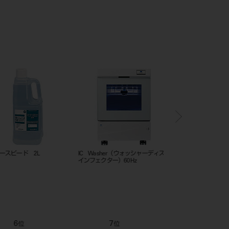
イト （粉末）2.5kg入
松風イエローワックス
ユニメタルEZ 100g
12
1
位
位