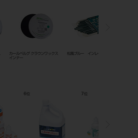
ックパターン
松風ステップルシートワックス コ
シートワックス ３２枚
ース（荒） 0.35mm
12
1
位
位