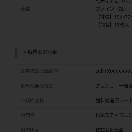
ミディアム（中） 0
仕様
ファイン（細） 0.
【寸法】150×75
【包装】15枚入
医療機器の分類
医療機器届出番号
26B1X0000400
医療機器の分類
クラスⅠ 一般
一般的名称
歯科鋳造用シー
販売名
松風ステップル
製造販売
株式会社松風