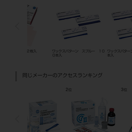
ラウンワックス
松風ブルー インレーワックス
キーワックス
同じメーカーのアクセスランキング
7
8
位
位