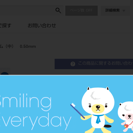
ページ数
詳細検索
で探す
お問い合わせ
（中） 0.50mm
この商品に関するお問い合わ
松風ステップルシートワ
0.50mm
Stippled Sheet Wax
歯科鋳造用シートワックス
品目コード
2043104