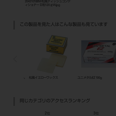
204310188W松風ティッシュコンデ
ィショナーⅡ粉120ｇW.jpg
この製品を見た人はこんな製品も見ています
 2L
IC Washer（ウォッシャーディス
TMC-102用 高周波ルツボ
インフェクター）60Hz
同じカテゴリのアクセスランキング
7
8
位
位