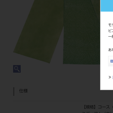
モ
ビ
一
あ
≫
仕様
【規格】コース（荒