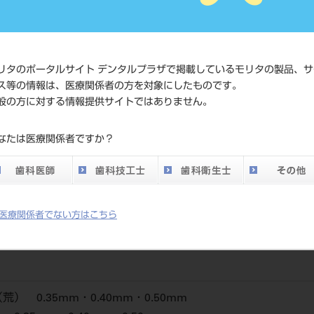
JAN/EANコード
4548162
価格の確
リタのポータルサイト デンタルプラザで掲載しているモリタの製品、サ
標準価格
ネット会
ス等の情報は、医療関係者の方を対象にしたものです。
い。
般の方に対する情報提供サイトではありません。
メーカー
（株）松
なたは医療関係者ですか？
DO vol.26 掲載ペー
687
ジ
医療関係者でない方はこちら
） 0.35mm・0.40mm・0.50mm