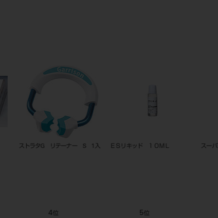
パラフィンワックス 500g
松風ステップルシートワックス フ
スノーホワ
ァイン（細） 0.40mm
9
10
11
位
位
位