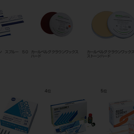
松風キィワックス 丸 ＃6
キャスティング ワックス ハード
プラスチ
レッド 50g缶入
9
10
11
位
位
位