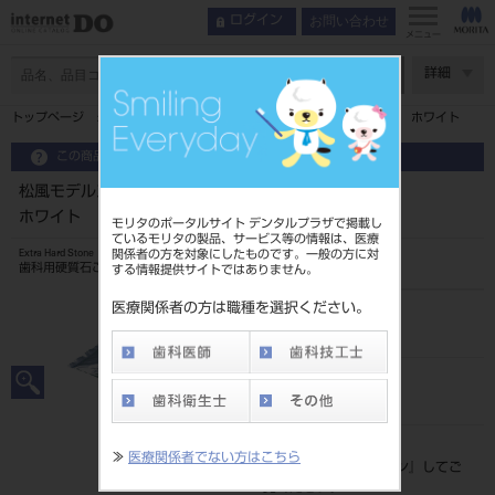
お問い合わせ
ログイン
メニュー
ページ数
詳細
トップページ
松風モデルストーン 3kgエコノパック（1.5kg×2） ホワイト
この商品に関するお問い合わせ
松風モデルストーン 3kgエコノパック（1.5kg×2）
ホワイト
モリタのポータルサイト デンタルプラザで掲載し
ているモリタの製品、サービス等の情報は、医療
関係者の方を対象にしたものです。一般の方に対
Extra Hard Stone
歯科用硬質石こう（タイプ3：超硬質石こう）
する情報提供サイトではありません。
医療関係者の方は職種を選択ください。
品目コード
204310509W
JAN/EANコード
4548162057235
標準価格
≫
医療関係者でない方はこちら
価格の確認は『
ログイン
』してご
覧ください。