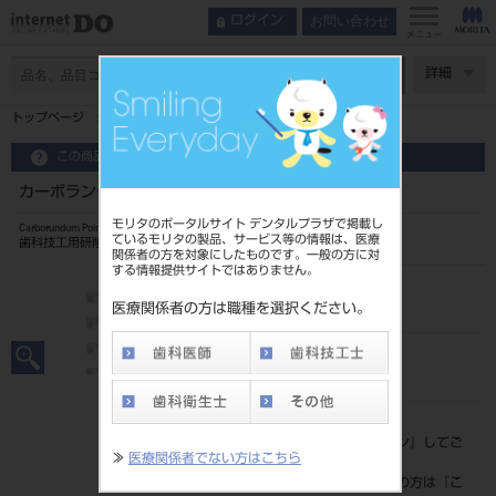
お問い合わせ
ログイン
メニュー
ページ数
詳細
トップページ
カーボランダムポイント HP 12入 ＃22
この商品に関するお問い合わせ
カーボランダムポイント HP 12入 ＃22
モリタのポータルサイト デンタルプラザで掲載し
Carborundum Point and Wheel
ているモリタの製品、サービス等の情報は、医療
歯科技工用研削器材
関係者の方を対象にしたものです。一般の方に対
する情報提供サイトではありません。
品目コード
20432020022
医療関係者の方は職種を選択ください。
JAN/EANコード
4548162039798
標準価格
価格の確認は『
ログイン
』してご
≫
医療関係者でない方はこちら
覧ください。
ネット会員登録がまだの方は『
こ