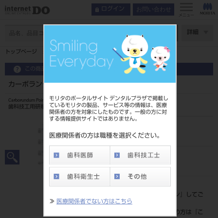
お問い合わせ
ログイン
メニュー
ページ数
詳細
トップページ
カーボランダムポイント HP 120入 ＃10
この商品に関するお問い合わせ
カーボランダムポイント HP 120入 ＃10
モリタのポータルサイト デンタルプラザで掲載し
Carborundum Point and Wheel
ているモリタの製品、サービス等の情報は、医療
歯科技工用研削器材
関係者の方を対象にしたものです。一般の方に対
する情報提供サイトではありません。
品目コード
20432020210
医療関係者の方は職種を選択ください。
JAN/EANコード
4548162040152
標準価格
価格の確認は『
ログイン
』してご
≫
医療関係者でない方はこちら
覧ください。
ネット会員登録がまだの方は『
こ