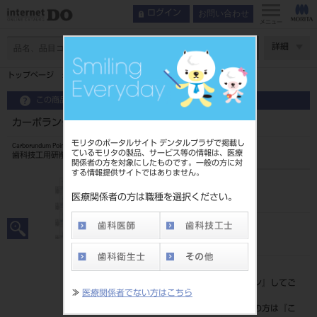
お問い合わせ
ログイン
メニュー
ページ数
詳細
トップページ
カーボランダムポイント CA 12入 ＃28
この商品に関するお問い合わせ
カーボランダムポイント CA 12入 ＃28
モリタのポータルサイト デンタルプラザで掲載し
Carborundum Point and Wheel
ているモリタの製品、サービス等の情報は、医療
歯科技工用研削器材
関係者の方を対象にしたものです。一般の方に対
する情報提供サイトではありません。
品目コード
20432020328
医療関係者の方は職種を選択ください。
JAN/EANコード
4548162040039
標準価格
価格の確認は『
ログイン
』してご
≫
医療関係者でない方はこちら
覧ください。
ネット会員登録がまだの方は『
こ