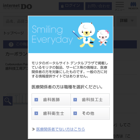
お問い合わせ
ログイン
メニュー
ページ数
詳細
トップページ
カーボランダムポイント ハード HP 12入 ＃31
この商品に関するお問い合わせ
カーボランダムポイント ハード HP 12入 ＃31
モリタのポータルサイト デンタルプラザで掲載し
Carborundum Points (Hard)
ているモリタの製品、サービス等の情報は、医療
歯科技工用アブレシブ研削器具
関係者の方を対象にしたものです。一般の方に対
する情報提供サイトではありません。
品目コード
20432020631
医療関係者の方は職種を選択ください。
JAN/EANコード
4548162040770
標準価格
価格の確認は『
ログイン
』してご
≫
医療関係者でない方はこちら
覧ください。
ネット会員登録がまだの方は『
こ