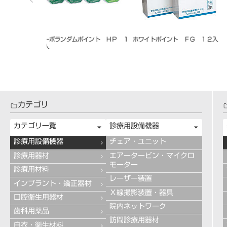
ト ホワイト Ｃ
カーボランダムポイント ＨＰ ７
カーボランダムポイントハード
２入
Ｐ １２入
カテゴリ
カテゴリ一覧
診療用設備機器
診療用設備機器
チェア・ユニット
診療用器材
エアータービン・マイクロ
モーター
診療用材料
レーザー装置
インプラント・矯正器材
Ｘ線撮影装置・器具
口腔衛生用器材
院内ネットワーク
歯科用薬品
訪問診療用器材
白衣・衛生材料