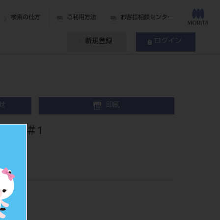
検索の仕方
ご利用方法
お客様相談センター
新規登録
ログイン
せ
印刷
2入 ＃1
151
040398