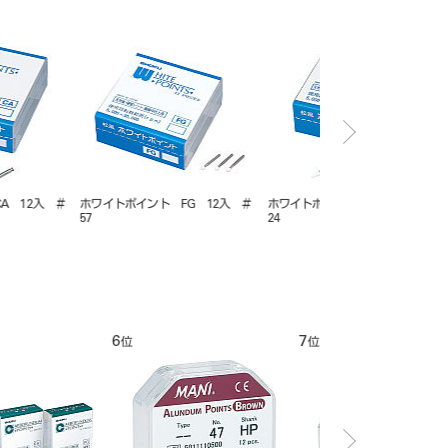
イント HP 12入 ＃
ホワイトポイント FG 12入 ＃
ホワイトポイント ＦＧ
60
12
1
位
位