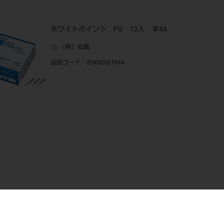
ホワイトポイント FG 12入 ＃44
（株）松風
品目コード
：20432021944