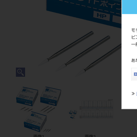
モ
ビ
一
あ
≫