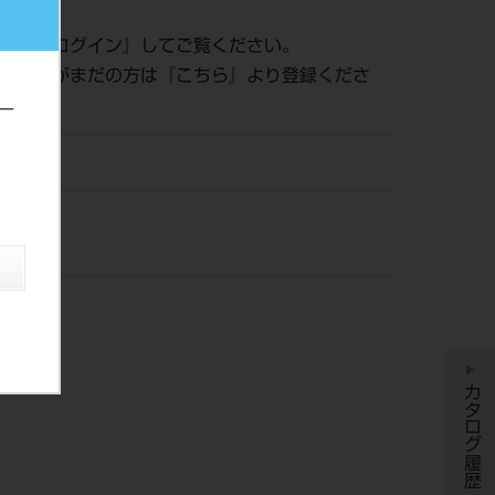
認は『
ログイン
』してご覧ください。
員登録がまだの方は『
こちら
』より登録くださ
ー
風
カタログ履歴