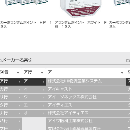
 Ｈ
カーボランダムポイント ＣＡ １
カーボランダムポイント ＦＧ １
カーボラ
２入
２入
ＨＰ １
メーカー名索引
50音
ア行
ア
ア行
ア
株式会社IHI物流産業システム
カ行
イ
アイキャスト
サ行
ウ
アイ・ソネックス株式会社
タ行
エ
アイディエス
ナ行
オ
株式会社アイディエス
ハ行
アイワ医科工業株式会社
マ行
有限会社秋山歯科器具製作所