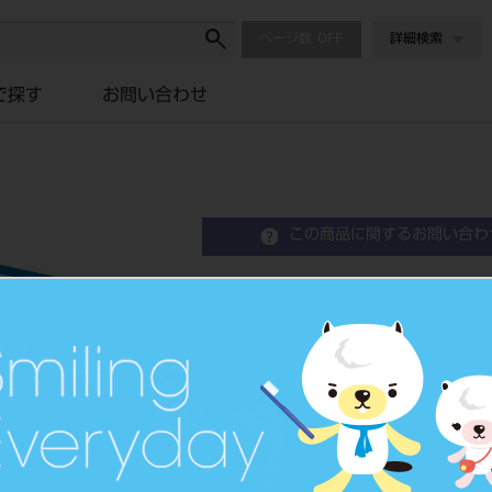
ページ数
詳細検索
で探す
お問い合わせ
この商品に関するお問い合わ
ホワイトポイント HP 1
White Point
歯科用切削器材
品目コード
2043202
JAN/EANコード
4548162