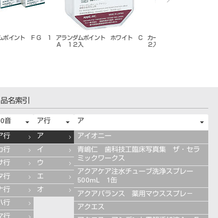
ンダムポイント ハード
カーボランダムポイント ＣＡ １
カーボランダムポイント
２入
２入
２入
品名索引
50音
ア行
ア
ア行
ア
アイオニー
カ行
イ
青嶋仁 歯科技工臨床写真集 ザ・セラ
ミックワークス
サ行
ウ
アクアケア注水チューブ洗浄スプレー
タ行
エ
500mL 1缶
ナ行
オ
アクアバランス 薬用マウススプレ－
ハ行
アクエス
マ行