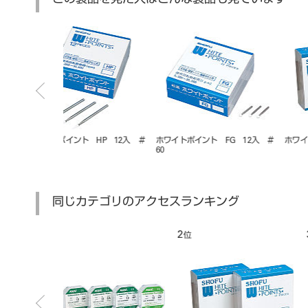
この製品を見た人はこんな製品も見ています
FG 12入 ＃
ホワイトポイント CA 12入 ＃
ホワイトポイント CA 12入 
24
22
同じカテゴリのアクセスランキング
7
8
位
位