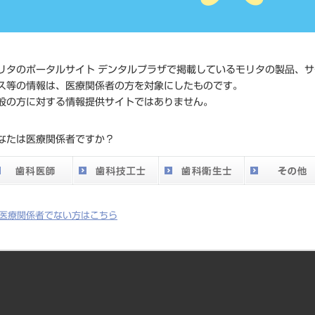
価格の確
標準価格
ネット会
い。
リタのポータルサイト デンタルプラザで掲載しているモリタの製品、サ
ス等の情報は、医療関係者の方を対象にしたものです。
メーカー
（株）松
般の方に対する情報提供サイトではありません。
DO vol.26 掲載ペー
なたは医療関係者ですか？
818
ジ
医療関係者でない方はこちら