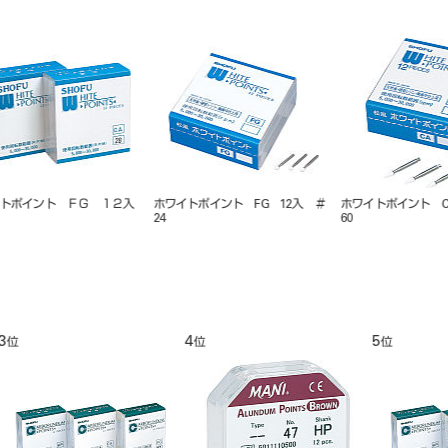
＃
ホワイトポイント CA 12入 ＃1
ホワイトポイント HP 12入 ＃
ホワイトポ
22
28
9
10
11
位
位
位