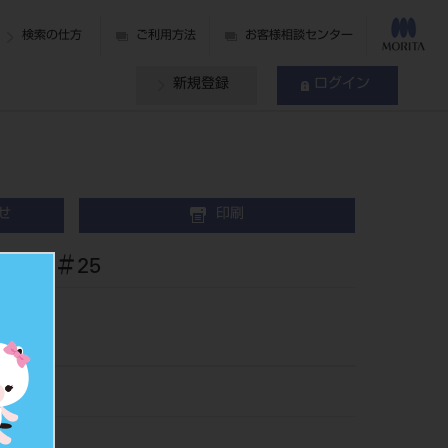
検索の仕方
ご利用方法
お客様相談センター
新規登録
ログイン
せ
印刷
2入 ＃25
1725
040497