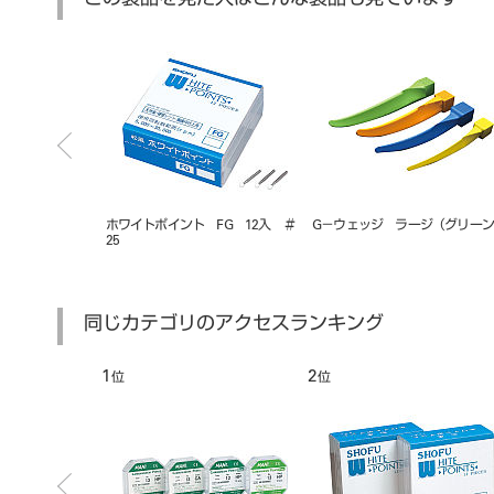
この製品を見た人はこんな製品も見ています
ッジ
G－ウェッジ エクストラスモール
ホワイトポイント CA 12入 ＃
ダイヤ
（イエロー）
28
ンダー
同じカテゴリのアクセスランキング
6
7
位
位