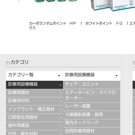
イント ＦＧ １
アランダムポイント ホワイト Ｃ
カーボランダムポイント ＨＰ
Ａ １２入
２入
カテゴリ
カテゴリ一覧
診療用設備機器
診療用設備機器
チェア・ユニット
診療用器材
エアータービン・マイクロ
モーター
診療用材料
レーザー装置
インプラント・矯正器材
Ｘ線撮影装置・器具
口腔衛生用器材
院内ネットワーク
歯科用薬品
訪問診療用器材
白衣・衛生材料