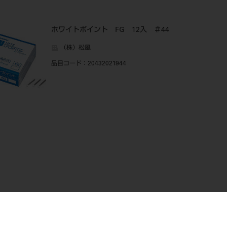
ホワイトポイント FG 12入 ＃44
（株）松風
品目コード
：20432021944