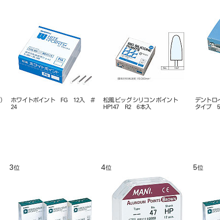
バーFG ブリスター5入スタ
コンタクトゲージ ３０（グリー
ダイヤグロス ピン
ド EX26
ン）５枚入 ２１１４２
8
9
10
位
位
位