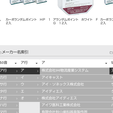
 ７
カーボランダムポイントハード Ｈ
カーボランダムポイント ＣＡ １
カーボラ
Ｐ １２入
２入
２入
メーカー名索引
50音
ア行
ア
ア行
ア
株式会社IHI物流産業システム
カ行
イ
アイキャスト
サ行
ウ
アイ・ソネックス株式会社
タ行
エ
アイディエス
ナ行
オ
株式会社アイディエス
ハ行
アイワ医科工業株式会社
マ行
有限会社秋山歯科器具製作所