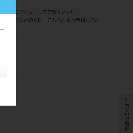
認は『
ログイン
』してご覧ください。
員登録がまだの方は『
こちら
』より登録くださ
ー
風
カタログ履歴