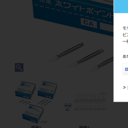
モ
ビ
一
あ
≫