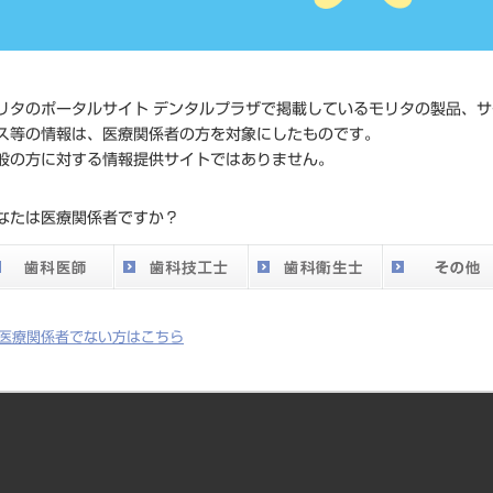
価格の確
標準価格
ネット会
い。
リタのポータルサイト デンタルプラザで掲載しているモリタの製品、サ
ス等の情報は、医療関係者の方を対象にしたものです。
メーカー
（株）松
般の方に対する情報提供サイトではありません。
DO vol.26 掲載ペー
なたは医療関係者ですか？
818
ジ
医療関係者でない方はこちら