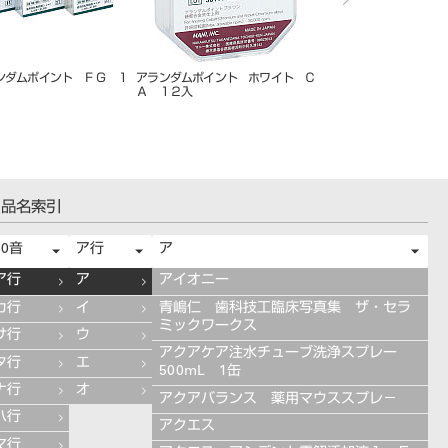
ンダムポイント ＦＧ １
カーボランダムポイント ハード
カーボランダムポイント
ＨＰ １２入
２入
品名索引
50音
ア行
ア
ア行
ア
アイオニー
カ行
イ
青嶋仁 歯科技工臨床写真集 ザ・セラ
ミックワークス
サ行
ウ
アクアケア注水チューブ洗浄スプレー
タ行
エ
500mL 1缶
ナ行
オ
アクアバランス 薬用マウススプレ－
ハ行
アクエス
マ行