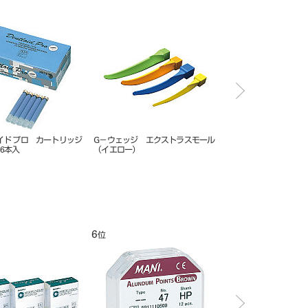
ク ３入
ホワイトポイント FG 12入 ＃
G－ウェッジ ラージ（グリーン）
25
11
12
位
位