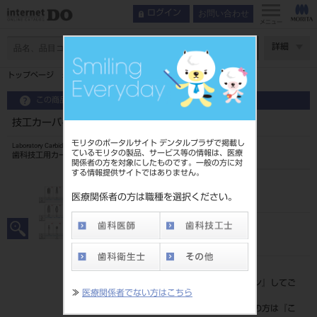
お問い合わせ
ログイン
メニュー
ページ数
詳細
トップページ
技工カーバイドバーHP 14N
この商品に関するお問い合わせ
技工カーバイドバーHP 14N
モリタのポータルサイト デンタルプラザで掲載し
Laboratory Carbide Bur
ているモリタの製品、サービス等の情報は、医療
歯科技工用カーバイド切削器具
関係者の方を対象にしたものです。一般の方に対
する情報提供サイトではありません。
品目コード
20432025614N
医療関係者の方は職種を選択ください。
JAN/EANコード
4548162051479
標準価格
価格の確認は『
ログイン
』してご
≫
医療関係者でない方はこちら
覧ください。
ネット会員登録がまだの方は『
こ