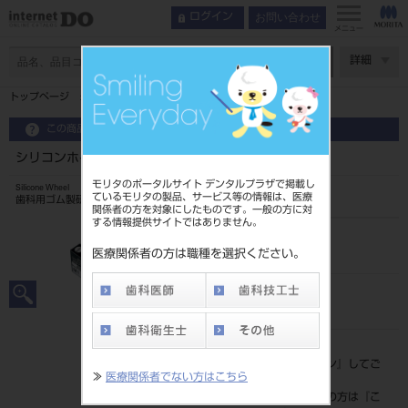
お問い合わせ
ログイン
メニュー
ページ数
詳細
トップページ
シリコンホイール 12入 M1L（M1－8）
この商品に関するお問い合わせ
シリコンホイール 12入 M1L（M1－8）
モリタのポータルサイト デンタルプラザで掲載し
Silicone Wheel
ているモリタの製品、サービス等の情報は、医療
歯科用ゴム製研磨材
関係者の方を対象にしたものです。一般の方に対
する情報提供サイトではありません。
品目コード
204320305M1L
医療関係者の方は職種を選択ください。
JAN/EANコード
4548162041548
標準価格
価格の確認は『
ログイン
』してご
≫
医療関係者でない方はこちら
覧ください。
ネット会員登録がまだの方は『
こ