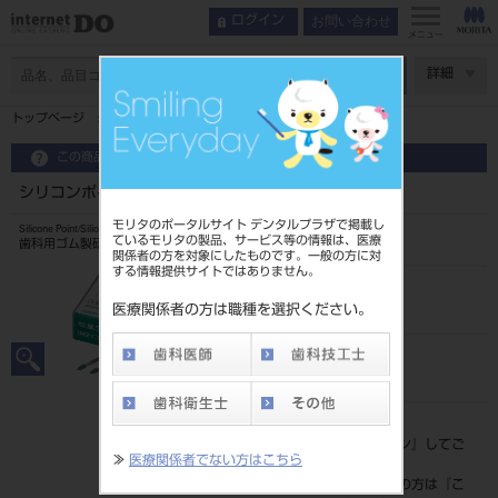
お問い合わせ
ログイン
メニュー
ページ数
詳細
トップページ
シリコンポイント CA 12入＃13 M2（ブラウン）
この商品に関するお問い合わせ
シリコンポイント CA 12入＃13 M2（ブラウン）
モリタのポータルサイト デンタルプラザで掲載し
Silicone Point/Silicone Polishing Stick
ているモリタの製品、サービス等の情報は、医療
歯科用ゴム製研磨材
関係者の方を対象にしたものです。一般の方に対
する情報提供サイトではありません。
品目コード
20432032013BR
医療関係者の方は職種を選択ください。
JAN/EANコード
4548162041302
標準価格
価格の確認は『
ログイン
』してご
≫
医療関係者でない方はこちら
覧ください。
ネット会員登録がまだの方は『
こ