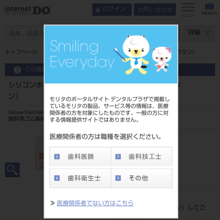
お問い合わせ
ログイン
メニュー
ページ数
詳細
トップページ
シリコンポイントHPラボパック72入＃13 M2（ブラウン）
この商品に関するお問い合わせ
シリコンポイントHPラボパック72入＃13 M2（ブラウ
ン）
モリタのポータルサイト デンタルプラザで掲載し
ているモリタの製品、サービス等の情報は、医療
関係者の方を対象にしたものです。一般の方に対
Silicone Point/Silicone Polishing Stick
歯科用ゴム製研磨材
する情報提供サイトではありません。
医療関係者の方は職種を選択ください。
品目コード
20432032513BR
JAN/EANコード
4548162041418
標準価格
≫
医療関係者でない方はこちら
価格の確認は『
ログイン
』してご
覧ください。