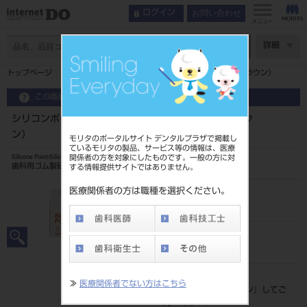
お問い合わせ
ログイン
メニュー
ページ数
詳細
トップページ
シリコンポイントHPラボパック72入＃28 M2（ブラウン）
この商品に関するお問い合わせ
シリコンポイントHPラボパック72入＃28 M2（ブラウ
ン）
モリタのポータルサイト デンタルプラザで掲載し
ているモリタの製品、サービス等の情報は、医療
関係者の方を対象にしたものです。一般の方に対
Silicone Point/Silicone Polishing Stick
歯科用ゴム製研磨材
する情報提供サイトではありません。
医療関係者の方は職種を選択ください。
品目コード
20432032528BR
JAN/EANコード
4548162041432
標準価格
≫
医療関係者でない方はこちら
価格の確認は『
ログイン
』してご
覧ください。