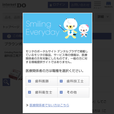
お問い合わせ
ログイン
メニュー
ページ数
詳細
トップページ
ブラウンポイント HP 12入 ＃20
この商品に関するお問い合わせ
ブラウンポイント HP 12入 ＃20
モリタのポータルサイト デンタルプラザで掲載し
Grinding Point for Chrome Cobalt Alloys
ているモリタの製品、サービス等の情報は、医療
歯科技工用アブレシブ研削器具
関係者の方を対象にしたものです。一般の方に対
する情報提供サイトではありません。
品目コード
20432033720
医療関係者の方は職種を選択ください。
JAN/EANコード
4548162040619
標準価格
価格の確認は『
ログイン
』してご
≫
医療関係者でない方はこちら
覧ください。
ネット会員登録がまだの方は『
こ