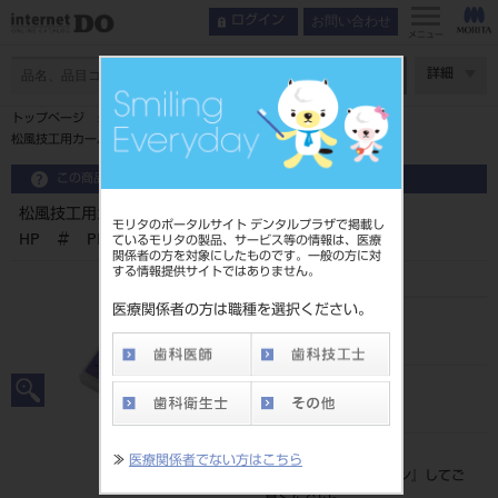
お問い合わせ
ログイン
メニュー
ページ数
詳細
トップページ
松風技工用カーバイドバー アジャストカーバPB HP ＃ PB14
この商品に関するお問い合わせ
松風技工用カーバイドバー アジャストカーバPB
モリタのポータルサイト デンタルプラザで掲載し
HP ＃ PB14
ているモリタの製品、サービス等の情報は、医療
関係者の方を対象にしたものです。一般の方に対
する情報提供サイトではありません。
医療関係者の方は職種を選択ください。
品目コード
204320416PB14
JAN/EANコード
4548162178435
標準価格
≫
医療関係者でない方はこちら
価格の確認は『
ログイン
』してご
覧ください。