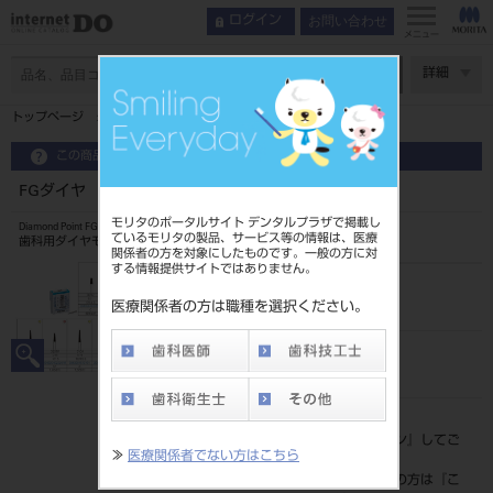
お問い合わせ
ログイン
メニュー
ページ数
詳細
トップページ
FGダイヤ スーパーショート ＃3202
この商品に関するお問い合わせ
FGダイヤ スーパーショート ＃3202
モリタのポータルサイト デンタルプラザで掲載し
Diamond Point FG Super Short
ているモリタの製品、サービス等の情報は、医療
歯科用ダイヤモンドバー
関係者の方を対象にしたものです。一般の方に対
する情報提供サイトではありません。
品目コード
2043204523202
医療関係者の方は職種を選択ください。
JAN/EANコード
4548162048646
標準価格
価格の確認は『
ログイン
』してご
≫
医療関係者でない方はこちら
覧ください。
ネット会員登録がまだの方は『
こ