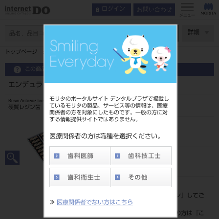
お問い合わせ
ログイン
メニュー
ページ数
詳細
トップページ
エンデュラ アンテリオ 6歯 102 HO6U
この商品に関するお問い合わせ
エンデュラ アンテリオ 6歯 102 HO6U
モリタのポータルサイト デンタルプラザで掲載し
Resin Anterior Teeth
ているモリタの製品、サービス等の情報は、医療
硬質レジン歯
関係者の方を対象にしたものです。一般の方に対
する情報提供サイトではありません。
品目コード
204350001HO6U
医療関係者の方は職種を選択ください。
JAN/EANコード
4548162012739
標準価格
価格の確認は『
ログイン
』してご
≫
医療関係者でない方はこちら
覧ください。
ネット会員登録がまだの方は『
こ