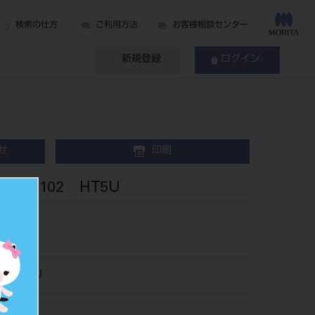
検索の仕方
ご利用方法
お客様相談センター
新規登録
ログイン
せ
印刷
歯 102 HT5U
001HT5U
012630