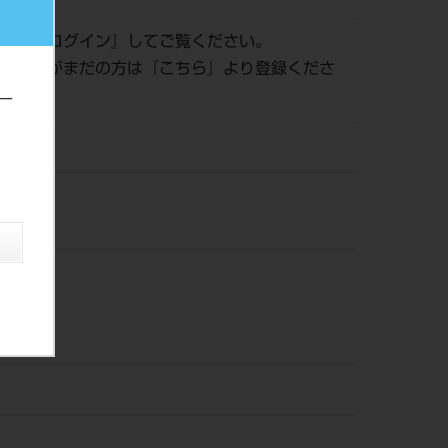
認は『
ログイン
』してご覧ください。
員登録がまだの方は『
こちら
』より登録くださ
ー
風