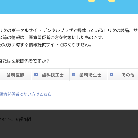
価格の確
標準価格
ネット会
い。
リタのポータルサイト デンタルプラザで掲載しているモリタの製品、サ
ス等の情報は、医療関係者の方を対象にしたものです。
メーカー
（株）松
般の方に対する情報提供サイトではありません。
DO vol.26 掲載ペー
なたは医療関係者ですか？
700
ジ
医療関係者でない方はこちら
ット、6歯1組