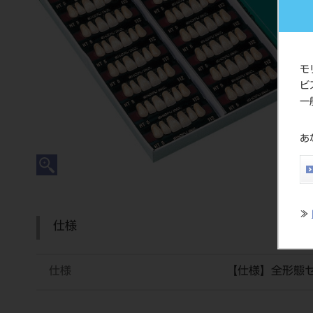
モ
ビ
一
あ
≫
仕様
仕様
【仕様】全形態セ