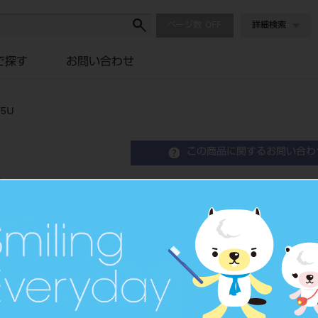
ページ数
詳細検索
で探す
お問い合わせ
5U
この商品に関するお問い合わ
エンデュラ アンテリオ 6
Resin Anterior Teeth
硬質レジン歯
品目コード
204350
JAN/EANコード
4548162