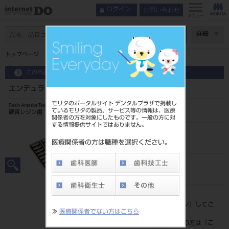
お問い合わせ
ログイン
メニュー
ページ数
詳細
トップページ
エンデュラ アンテリオ 6歯 104 HO6U
この商品に関するお問い合わせ
エンデュラ アンテリオ 6歯 104 HO6U
モリタのポータルサイト デンタルプラザで掲載し
Resin Anterior Teeth
ているモリタの製品、サービス等の情報は、医療
硬質レジン歯
関係者の方を対象にしたものです。一般の方に対
する情報提供サイトではありません。
品目コード
204350002HO6U
医療関係者の方は職種を選択ください。
JAN/EANコード
4548162013132
標準価格
価格の確認は『
ログイン
』してご
≫
医療関係者でない方はこちら
覧ください。
ネット会員登録がまだの方は『
こ