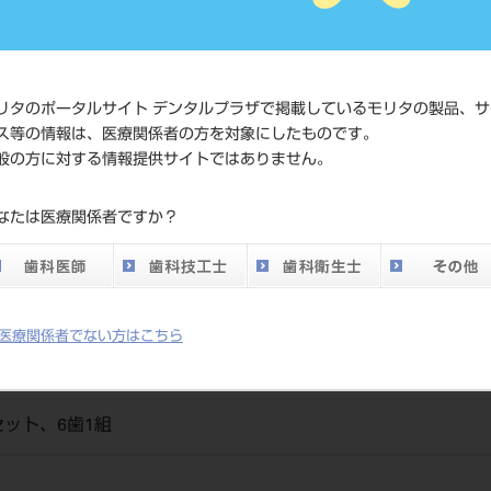
価格の確
標準価格
ネット会
い。
リタのポータルサイト デンタルプラザで掲載しているモリタの製品、サ
ス等の情報は、医療関係者の方を対象にしたものです。
メーカー
（株）松
般の方に対する情報提供サイトではありません。
DO vol.26 掲載ペー
なたは医療関係者ですか？
700
ジ
医療関係者でない方はこちら
ット、6歯1組