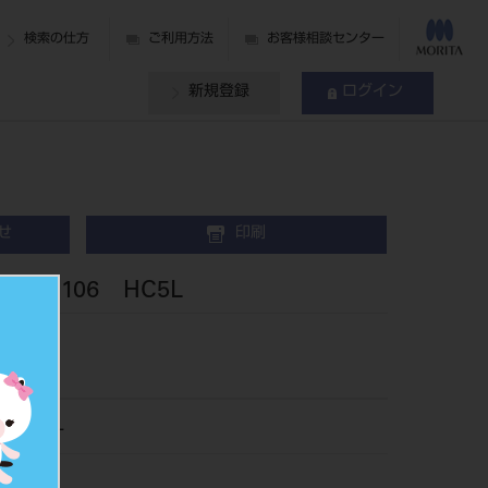
検索の仕方
ご利用方法
お客様相談センター
新規登録
ログイン
せ
印刷
 106 HC5L
003HC5L
013682