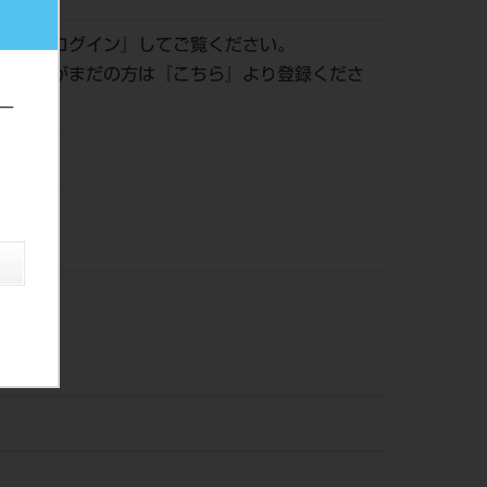
認は『
ログイン
』してご覧ください。
員登録がまだの方は『
こちら
』より登録くださ
ー
風