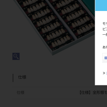
モ
ビ
一
あ
≫
仕様
仕様
【仕様】全形態セ