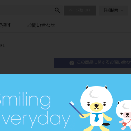
ページ数
詳細検索
で探す
お問い合わせ
5L
この商品に関するお問い合わ
エンデュラ アンテリオ 6歯
Resin Anterior Teeth
硬質レジン歯
品目コード
204350
JAN/EANコード
4548162