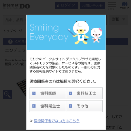
お問い合わせ
ログイン
メニュー
ページ数
詳細
トップページ
エンデュラ アンテリオ 6歯 108 HC4U
この商品に関するお問い合わせ
エンデュラ アンテリオ 6歯 108 HC4U
モリタのポータルサイト デンタルプラザで掲載し
Resin Anterior Teeth
ているモリタの製品、サービス等の情報は、医療
硬質レジン歯
関係者の方を対象にしたものです。一般の方に対
する情報提供サイトではありません。
品目コード
204350004HC4U
医療関係者の方は職種を選択ください。
JAN/EANコード
4548162014054
標準価格
価格の確認は『
ログイン
』してご
≫
医療関係者でない方はこちら
覧ください。
ネット会員登録がまだの方は『
こ