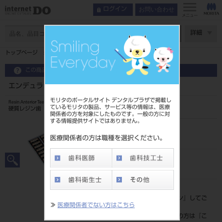
お問い合わせ
ログイン
メニュー
ページ数
詳細
トップページ
エンデュラ アンテリオ 6歯 108 HO3L
この商品に関するお問い合わせ
エンデュラ アンテリオ 6歯 108 HO3L
モリタのポータルサイト デンタルプラザで掲載し
Resin Anterior Teeth
ているモリタの製品、サービス等の情報は、医療
硬質レジン歯
関係者の方を対象にしたものです。一般の方に対
する情報提供サイトではありません。
品目コード
204350004HO3L
医療関係者の方は職種を選択ください。
JAN/EANコード
4548162013880
標準価格
価格の確認は『
ログイン
』してご
≫
医療関係者でない方はこちら
覧ください。
ネット会員登録がまだの方は『
こ