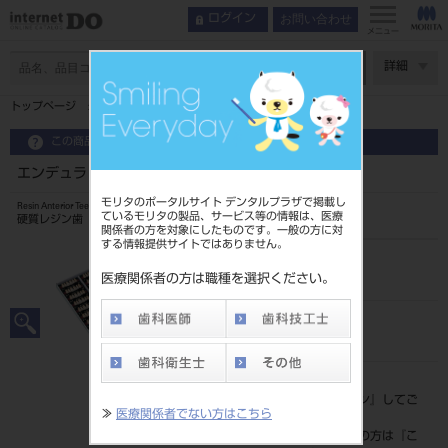
お問い合わせ
ログイン
メニュー
ページ数
詳細
トップページ
エンデュラ アンテリオ 6歯 108 HS4L
この商品に関するお問い合わせ
エンデュラ アンテリオ 6歯 108 HS4L
モリタのポータルサイト デンタルプラザで掲載し
Resin Anterior Teeth
ているモリタの製品、サービス等の情報は、医療
硬質レジン歯
関係者の方を対象にしたものです。一般の方に対
する情報提供サイトではありません。
品目コード
204350004HS4L
医療関係者の方は職種を選択ください。
JAN/EANコード
4548162013743
標準価格
価格の確認は『
ログイン
』してご
≫
医療関係者でない方はこちら
覧ください。
ネット会員登録がまだの方は『
こ