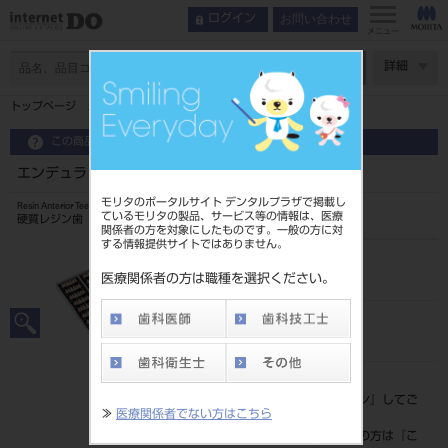
お問い合わせ
ログイン
メニュー
ページ数
詳細
トップページ
エンデュラ アンテリオ 6歯 110 HC3L
この商品に関するお問い合わせ
エンデュラ アンテリオ 6歯 110 HC3L
モリタのポータルサイト デンタルプラザで掲載し
Resin Anterior Teeth
ているモリタの製品、サービス等の情報は、医療
硬質レジン歯
関係者の方を対象にしたものです。一般の方に対
する情報提供サイトではありません。
品目コード
204350006HC3L
医療関係者の方は職種を選択ください。
JAN/EANコード
4548162014849
標準価格
価格の確認は『
ログイン
』してご
≫
医療関係者でない方はこちら
覧ください。
ネット会員登録がまだの方は『
こ