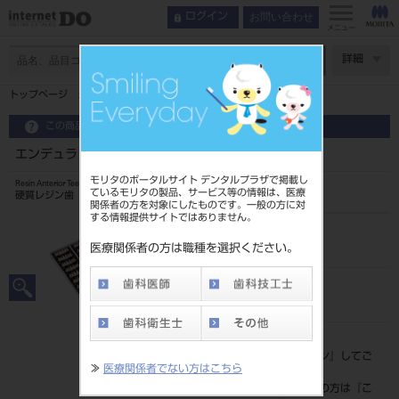
お問い合わせ
ログイン
メニュー
ページ数
詳細
トップページ
エンデュラ アンテリオ 6歯 110 HO3U
この商品に関するお問い合わせ
エンデュラ アンテリオ 6歯 110 HO3U
モリタのポータルサイト デンタルプラザで掲載し
Resin Anterior Teeth
ているモリタの製品、サービス等の情報は、医療
硬質レジン歯
関係者の方を対象にしたものです。一般の方に対
する情報提供サイトではありません。
品目コード
204350006HO3U
医療関係者の方は職種を選択ください。
JAN/EANコード
4548162014672
標準価格
価格の確認は『
ログイン
』してご
≫
医療関係者でない方はこちら
覧ください。
ネット会員登録がまだの方は『
こ