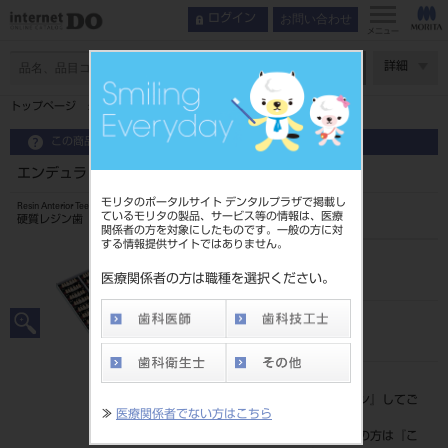
お問い合わせ
ログイン
メニュー
ページ数
詳細
トップページ
エンデュラ アンテリオ 6歯 110 HO5L
この商品に関するお問い合わせ
エンデュラ アンテリオ 6歯 110 HO5L
モリタのポータルサイト デンタルプラザで掲載し
Resin Anterior Teeth
ているモリタの製品、サービス等の情報は、医療
硬質レジン歯
関係者の方を対象にしたものです。一般の方に対
する情報提供サイトではありません。
品目コード
204350006HO5L
医療関係者の方は職種を選択ください。
JAN/EANコード
4548162014726
標準価格
価格の確認は『
ログイン
』してご
≫
医療関係者でない方はこちら
覧ください。
ネット会員登録がまだの方は『
こ