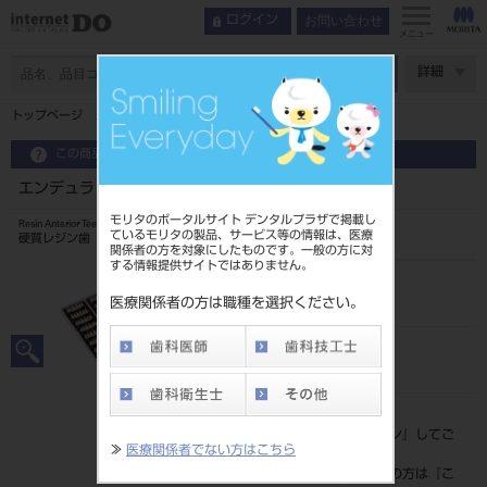
お問い合わせ
ログイン
メニュー
ページ数
詳細
トップページ
エンデュラ アンテリオ 6歯 112 HO6U
この商品に関するお問い合わせ
エンデュラ アンテリオ 6歯 112 HO6U
モリタのポータルサイト デンタルプラザで掲載し
Resin Anterior Teeth
ているモリタの製品、サービス等の情報は、医療
硬質レジン歯
関係者の方を対象にしたものです。一般の方に対
する情報提供サイトではありません。
品目コード
204350007HO6U
医療関係者の方は職種を選択ください。
JAN/EANコード
4548162015136
標準価格
価格の確認は『
ログイン
』してご
≫
医療関係者でない方はこちら
覧ください。
ネット会員登録がまだの方は『
こ