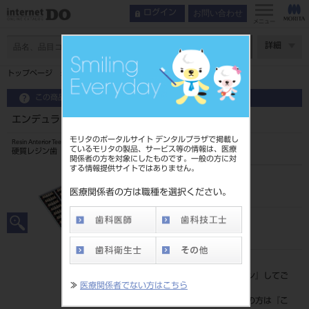
お問い合わせ
ログイン
メニュー
ページ数
詳細
トップページ
エンデュラ アンテリオ 6歯 112 HS4L
この商品に関するお問い合わせ
エンデュラ アンテリオ 6歯 112 HS4L
モリタのポータルサイト デンタルプラザで掲載し
Resin Anterior Teeth
ているモリタの製品、サービス等の情報は、医療
硬質レジン歯
関係者の方を対象にしたものです。一般の方に対
する情報提供サイトではありません。
品目コード
204350007HS4L
医療関係者の方は職種を選択ください。
JAN/EANコード
4548162014948
標準価格
価格の確認は『
ログイン
』してご
≫
医療関係者でない方はこちら
覧ください。
ネット会員登録がまだの方は『
こ