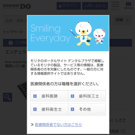
お問い合わせ
ログイン
メニュー
ページ数
詳細
トップページ
エンデュラ アンテリオ 6歯 112 HSS6U
この商品に関するお問い合わせ
エンデュラ アンテリオ 6歯 112 HSS6U
モリタのポータルサイト デンタルプラザで掲載し
Resin Anterior Teeth
ているモリタの製品、サービス等の情報は、医療
硬質レジン歯
関係者の方を対象にしたものです。一般の方に対
する情報提供サイトではありません。
品目コード
204350007HSS6U
医療関係者の方は職種を選択ください。
JAN/EANコード
4548162015211
標準価格
価格の確認は『
ログイン
』してご
≫
医療関係者でない方はこちら
覧ください。
ネット会員登録がまだの方は『
こ