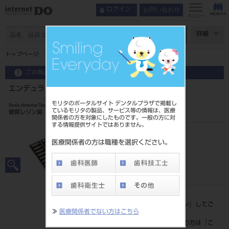
お問い合わせ
ログイン
メニュー
ページ数
詳細
トップページ
エンデュラ アンテリオ 6歯 112 HT5L
この商品に関するお問い合わせ
エンデュラ アンテリオ 6歯 112 HT5L
モリタのポータルサイト デンタルプラザで掲載し
Resin Anterior Teeth
ているモリタの製品、サービス等の情報は、医療
硬質レジン歯
関係者の方を対象にしたものです。一般の方に対
する情報提供サイトではありません。
品目コード
204350007HT5L
医療関係者の方は職種を選択ください。
JAN/EANコード
4548162015044
標準価格
価格の確認は『
ログイン
』してご
≫
医療関係者でない方はこちら
覧ください。
ネット会員登録がまだの方は『
こ