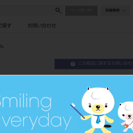
ページ数
詳細検索
で探す
お問い合わせ
6L
この商品に関するお問い合わ
エンデュラ アンテリオ 6
Resin Anterior Teeth
硬質レジン歯
品目コード
204350
JAN/EANコード
4548162