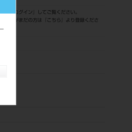
認は『
ログイン
』してご覧ください。
員登録がまだの方は『
こちら
』より登録くださ
ー
風