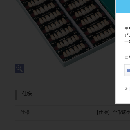
モ
ビ
一
あ
≫
仕様
仕様
【仕様】全形態セ