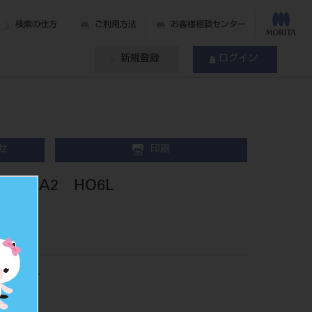
検索の仕方
ご利用方法
お客様相談センター
新規登録
ログイン
せ
印刷
歯 A2 HO6L
010HO6L
016744