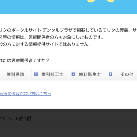
価格の確
標準価格
ネット会
い。
リタのポータルサイト デンタルプラザで掲載しているモリタの製品、サ
ス等の情報は、医療関係者の方を対象にしたものです。
メーカー
（株）松
般の方に対する情報提供サイトではありません。
DO vol.26 掲載ペー
なたは医療関係者ですか？
700
ジ
医療関係者でない方はこちら
ット、6歯1組