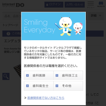
お問い合わせ
ログイン
メニュー
ページ数
詳細
トップページ
エンデュラ アンテリオ 6歯 A2 HS6L
この商品に関するお問い合わせ
エンデュラ アンテリオ 6歯 A2 HS6L
モリタのポータルサイト デンタルプラザで掲載し
Resin Anterior Teeth
ているモリタの製品、サービス等の情報は、医療
硬質レジン歯
関係者の方を対象にしたものです。一般の方に対
する情報提供サイトではありません。
品目コード
204350010HS6L
医療関係者の方は職種を選択ください。
JAN/EANコード
4548162016584
標準価格
価格の確認は『
ログイン
』してご
≫
医療関係者でない方はこちら
覧ください。
ネット会員登録がまだの方は『
こ