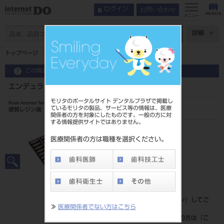
お問い合わせ
ログイン
メニュー
ページ数
詳細
トップページ
エンデュラ アンテリオ 6歯 A3．5 HC3U
この商品に関するお問い合わせ
エンデュラ アンテリオ 6歯 A3．5 HC3U
モリタのポータルサイト デンタルプラザで掲載し
Resin Anterior Teeth
ているモリタの製品、サービス等の情報は、医療
硬質レジン歯
関係者の方を対象にしたものです。一般の方に対
する情報提供サイトではありません。
品目コード
204350012HC3U
医療関係者の方は職種を選択ください。
JAN/EANコード
4548162017635
標準価格
価格の確認は『
ログイン
』してご
≫
医療関係者でない方はこちら
覧ください。
ネット会員登録がまだの方は『
こ