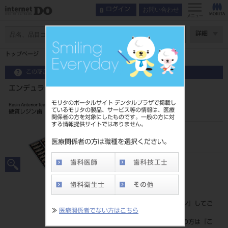
お問い合わせ
ログイン
メニュー
ページ数
詳細
トップページ
エンデュラ アンテリオ 6歯 A3．5 HSS4L
この商品に関するお問い合わせ
エンデュラ アンテリオ 6歯 A3．5 HSS4L
モリタのポータルサイト デンタルプラザで掲載し
Resin Anterior Teeth
ているモリタの製品、サービス等の情報は、医療
硬質レジン歯
関係者の方を対象にしたものです。一般の方に対
する情報提供サイトではありません。
品目コード
204350012HSS4L
医療関係者の方は職種を選択ください。
JAN/EANコード
4548162017581
標準価格
価格の確認は『
ログイン
』してご
≫
医療関係者でない方はこちら
覧ください。
ネット会員登録がまだの方は『
こ