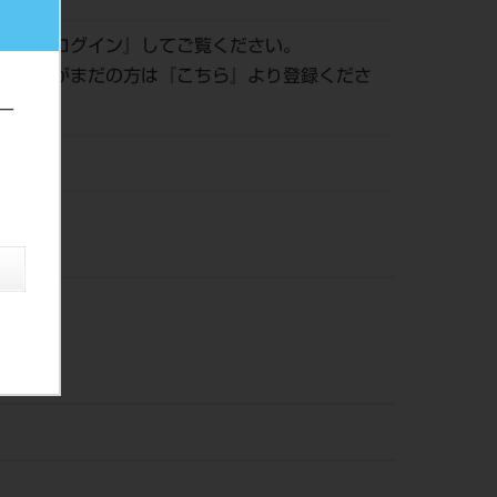
認は『
ログイン
』してご覧ください。
員登録がまだの方は『
こちら
』より登録くださ
ー
風