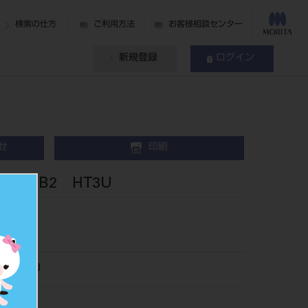
検索の仕方
ご利用方法
お客様相談センター
新規登録
ログイン
せ
印刷
歯 B2 HT3U
013HT3U
017796