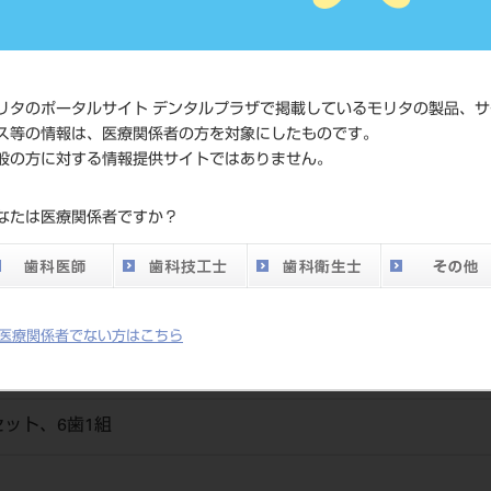
価格の確
標準価格
ネット会
い。
リタのポータルサイト デンタルプラザで掲載しているモリタの製品、サ
ス等の情報は、医療関係者の方を対象にしたものです。
メーカー
（株）松
般の方に対する情報提供サイトではありません。
DO vol.26 掲載ペー
なたは医療関係者ですか？
700
ジ
医療関係者でない方はこちら
ット、6歯1組