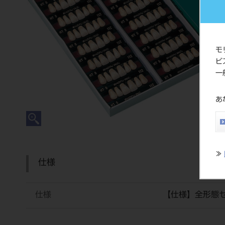
モ
ビ
一
あ
≫
仕様
仕様
【仕様】全形態セ