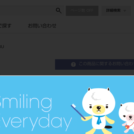
ページ数
詳細検索
で探す
お問い合わせ
3U
この商品に関するお問い合わ
エンデュラ アンテリオ 6
Resin Anterior Teeth
硬質レジン歯
品目コード
204350
JAN/EANコード
4548162