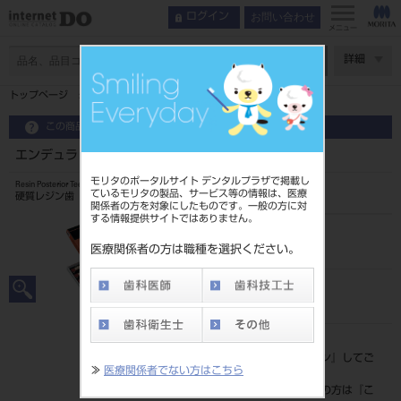
お問い合わせ
ログイン
メニュー
ページ数
詳細
トップページ
エンデュラ ポステリオ 8歯 65 S32U
この商品に関するお問い合わせ
エンデュラ ポステリオ 8歯 65 S32U
モリタのポータルサイト デンタルプラザで掲載し
Resin Posterior Teeth
ているモリタの製品、サービス等の情報は、医療
硬質レジン歯
関係者の方を対象にしたものです。一般の方に対
する情報提供サイトではありません。
品目コード
204350018S32U
医療関係者の方は職種を選択ください。
JAN/EANコード
4548162018953
標準価格
価格の確認は『
ログイン
』してご
≫
医療関係者でない方はこちら
覧ください。
ネット会員登録がまだの方は『
こ