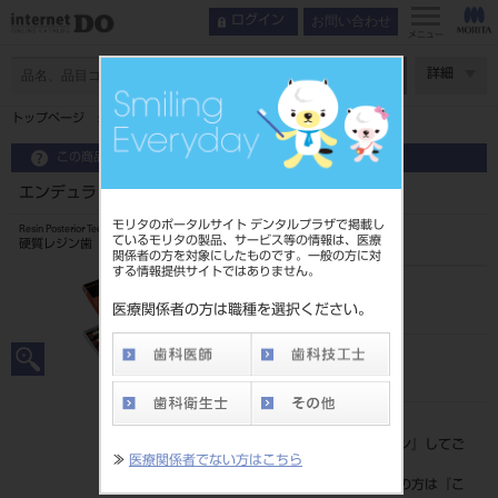
お問い合わせ
ログイン
メニュー
ページ数
詳細
トップページ
エンデュラ ポステリオ 8歯 66 S28U
この商品に関するお問い合わせ
エンデュラ ポステリオ 8歯 66 S28U
モリタのポータルサイト デンタルプラザで掲載し
Resin Posterior Teeth
ているモリタの製品、サービス等の情報は、医療
硬質レジン歯
関係者の方を対象にしたものです。一般の方に対
する情報提供サイトではありません。
品目コード
204350019S28U
医療関係者の方は職種を選択ください。
JAN/EANコード
4548162019035
標準価格
価格の確認は『
ログイン
』してご
≫
医療関係者でない方はこちら
覧ください。
ネット会員登録がまだの方は『
こ