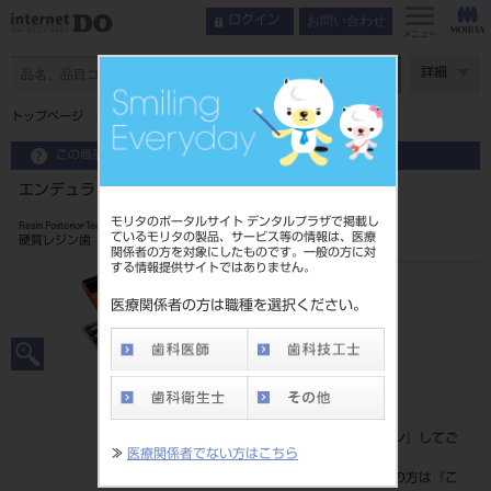
お問い合わせ
ログイン
メニュー
ページ数
詳細
トップページ
エンデュラ ポステリオ 8歯 70 M28L
この商品に関するお問い合わせ
エンデュラ ポステリオ 8歯 70 M28L
モリタのポータルサイト デンタルプラザで掲載し
Resin Posterior Teeth
ているモリタの製品、サービス等の情報は、医療
硬質レジン歯
関係者の方を対象にしたものです。一般の方に対
する情報提供サイトではありません。
品目コード
204350021M28L
医療関係者の方は職種を選択ください。
JAN/EANコード
4548162019349
標準価格
価格の確認は『
ログイン
』してご
≫
医療関係者でない方はこちら
覧ください。
ネット会員登録がまだの方は『
こ